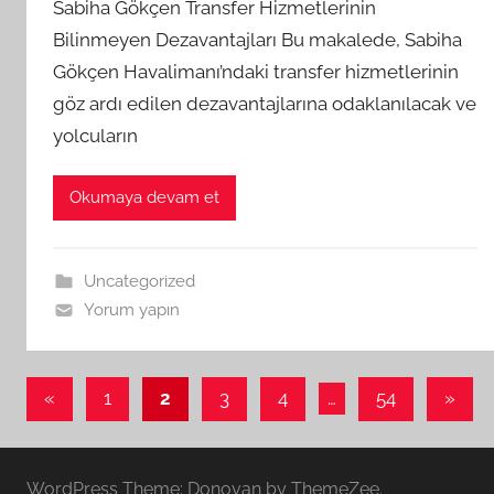
Sabiha Gökçen Transfer Hizmetlerinin
Bilinmeyen Dezavantajları Bu makalede, Sabiha
Gökçen Havalimanı’ndaki transfer hizmetlerinin
göz ardı edilen dezavantajlarına odaklanılacak ve
yolcuların
Okumaya devam et
Uncategorized
Yorum yapın
Yazı
Önceki
Sonra
«
1
2
3
4
…
54
»
yazılar
yazıla
sayfalaması
WordPress Theme: Donovan by ThemeZee.