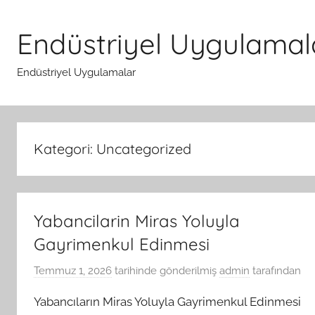
İçeriğe
atla
Endüstriyel Uygulamal
Endüstriyel Uygulamalar
Kategori:
Uncategorized
Yabancilarin Miras Yoluyla
Gayrimenkul Edinmesi
Temmuz 1, 2026
tarihinde gönderilmiş
admin
tarafından
Yabancıların Miras Yoluyla Gayrimenkul Edinmesi