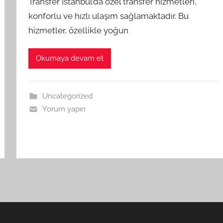
Transfer İstanbul’da özel transfer hizmetleri,
konforlu ve hızlı ulaşım sağlamaktadır. Bu
hizmetler, özellikle yoğun
Okumaya devam et
Uncategorized
Yorum yapın
ki
r