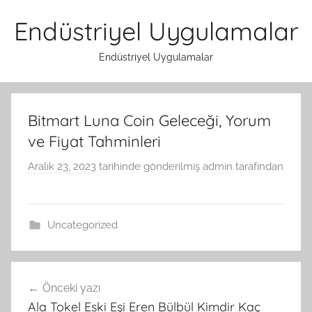
İçeriğe
Endüstriyel Uygulamalar
atla
Endüstriyel Uygulamalar
Bitmart Luna Coin Geleceği, Yorum
ve Fiyat Tahminleri
Aralık 23, 2023
tarihinde gönderilmiş
admin
tarafından
Uncategorized
Yazı
Önceki yazı
gezinmesi
Ala Tokel Eski Eşi Eren Bülbül Kimdir Kaç