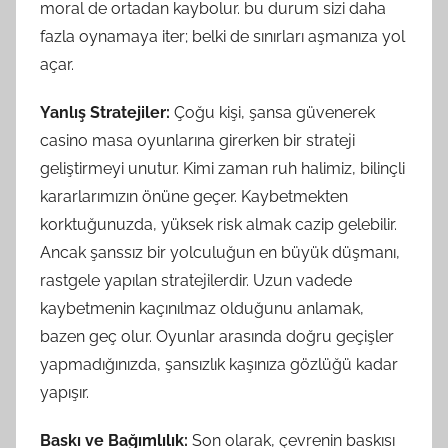
moral de ortadan kaybolur. bu durum sizi daha
fazla oynamaya iter; belki de sınırları aşmanıza yol
açar.
Yanlış Stratejiler:
Çoğu kişi, şansa güvenerek
casino masa oyunlarına girerken bir strateji
geliştirmeyi unutur. Kimi zaman ruh halimiz, bilinçli
kararlarımızın önüne geçer. Kaybetmekten
korktuğunuzda, yüksek risk almak cazip gelebilir.
Ancak şanssız bir yolculuğun en büyük düşmanı,
rastgele yapılan stratejilerdir. Uzun vadede
kaybetmenin kaçınılmaz olduğunu anlamak,
bazen geç olur. Oyunlar arasında doğru geçişler
yapmadığınızda, şansızlık kaşınıza gözlüğü kadar
yapışır.
Baskı ve Bağımlılık:
Son olarak, çevrenin baskısı