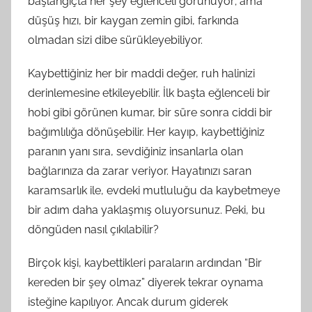
başlangıçta her şey eğlenceli görünüyor; ama
düşüş hızı, bir kaygan zemin gibi, farkında
olmadan sizi dibe sürükleyebiliyor.
Kaybettiğiniz her bir maddi değer, ruh halinizi
derinlemesine etkileyebilir. İlk başta eğlenceli bir
hobi gibi görünen kumar, bir süre sonra ciddi bir
bağımlılığa dönüşebilir. Her kayıp, kaybettiğiniz
paranın yanı sıra, sevdiğiniz insanlarla olan
bağlarınıza da zarar veriyor. Hayatınızı saran
karamsarlık ile, evdeki mutluluğu da kaybetmeye
bir adım daha yaklaşmış oluyorsunuz. Peki, bu
döngüden nasıl çıkılabilir?
Birçok kişi, kaybettikleri paraların ardından “Bir
kereden bir şey olmaz” diyerek tekrar oynama
isteğine kapılıyor. Ancak durum giderek