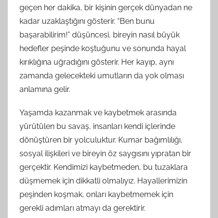
geçen her dakika, bir kişinin gerçek dünyadan ne
kadar uzaklaştığını gösterir. “Ben bunu
başarabilirim!” düşüncesi, bireyin nasıl büyük
hedefler peşinde koştuğunu ve sonunda hayal
kırıklığına uğradığını gösterir. Her kayıp, aynı
zamanda gelecekteki umutların da yok olması
anlamına gelir.
Yaşamda kazanmak ve kaybetmek arasında
yürütülen bu savaş, insanları kendi içlerinde
dönüştüren bir yolculuktur. Kumar bağımlılığı,
sosyal ilişkileri ve bireyin öz saygısını yıpratan bir
gerçektir. Kendimizi kaybetmeden, bu tuzaklara
düşmemek için dikkatli olmalıyız. Hayallerimizin
peşinden koşmak, onları kaybetmemek için
gerekli adımları atmayı da gerektirir.