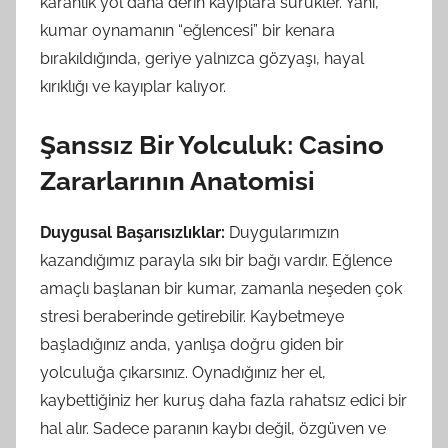
karanlık yol daha derin kayıplara sürükler. Yani,
kumar oynamanın “eğlencesi” bir kenara
bırakıldığında, geriye yalnızca gözyaşı, hayal
kırıklığı ve kayıplar kalıyor.
Şanssız Bir Yolculuk: Casino
Zararlarının Anatomisi
Duygusal Başarısızlıklar:
Duygularımızın
kazandığımız parayla sıkı bir bağı vardır. Eğlence
amaçlı başlanan bir kumar, zamanla neşeden çok
stresi beraberinde getirebilir. Kaybetmeye
başladığınız anda, yanlışa doğru giden bir
yolculuğa çıkarsınız. Oynadığınız her el,
kaybettiğiniz her kuruş daha fazla rahatsız edici bir
hal alır. Sadece paranın kaybı değil, özgüven ve