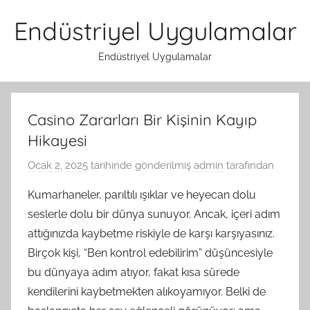
İçeriğe
Endüstriyel Uygulamalar
atla
Endüstriyel Uygulamalar
Casino Zararları Bir Kişinin Kayıp
Hikayesi
Ocak 2, 2025
tarihinde gönderilmiş
admin
tarafından
Kumarhaneler, parıltılı ışıklar ve heyecan dolu
seslerle dolu bir dünya sunuyor. Ancak, içeri adım
attığınızda kaybetme riskiyle de karşı karşıyasınız.
Birçok kişi, “Ben kontrol edebilirim” düşüncesiyle
bu dünyaya adım atıyor, fakat kısa sürede
kendilerini kaybetmekten alıkoyamıyor. Belki de