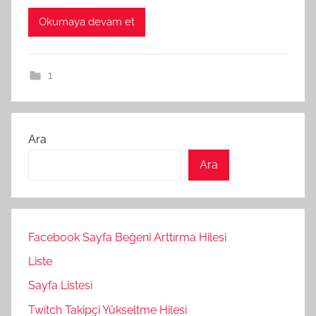
Okumaya devam et
1
Ara
Ara
Facebook Sayfa Beğeni Arttırma Hilesi
Liste
Sayfa Listesi
Twitch Takipçi Yükseltme Hilesi