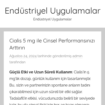
İçeriğe
Endüstriyel Uygulamalar
atla
Endüstriyel Uygulamalar
Cialis 5 mg ile Cinsel Performansınızı
Arttırın
Ağustos 24, 2024
tarihinde gönderilmiş
admin
tarafından
Güçlü Etki ve Uzun Süreli Kullanım
: Cialis'in 5
mg'lık dozajı, günlük kullanım için tasarlanmıştır.
Bu, sizin ve partnerinizin spontane anların tadını
çıkarabilmesi için uzun süreli bir etki sağlar.
Tadalafil'in etkisi, vücudunuzda belirli bir seviyede
kalır, bu da cinsel ilişki için her an hazır olmanızı