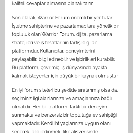
kaliteli cevaplar almasına olanak tanır.
Son olarak, Warrior Forum önemli bir yer tutar.
İşletme sahiplerine ve pazarlamacılara yönelik bir
topluluk olan Warrior Forum, dijital pazarlama
stratejileri ve iş fırsatlarının tartışıldığı bir
platformdur. Kullanıcılar, deneyimlerini
paylaşabilir, bilgi edinebilir ve işbirlikleri kurabilir.
Bu platform, çevrimiçi iş dünyasında ayakta
kalmak isteyenler için büyük bir kaynak olmuştur.
En iyi forum siteleri bu şekilde sıralanmış olsa da,
seçiminiz ilgi alanlarınıza ve amaçlarınıza bağlı
olmalıdır. Her bir platform, farklı bir deneyim
sunmakta ve benzersiz bir topluluğa ev sahipliği
yapmaktadır. Kendi ihtiyaçlarınıza uygun olanı
seçerek, bilgi edinmek, fikir alışverişinde