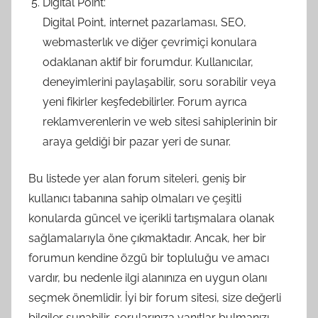
Digital Point:
Digital Point, internet pazarlaması, SEO,
webmasterlık ve diğer çevrimiçi konulara
odaklanan aktif bir forumdur. Kullanıcılar,
deneyimlerini paylaşabilir, soru sorabilir veya
yeni fikirler keşfedebilirler. Forum ayrıca
reklamverenlerin ve web sitesi sahiplerinin bir
araya geldiği bir pazar yeri de sunar.
Bu listede yer alan forum siteleri, geniş bir
kullanıcı tabanına sahip olmaları ve çeşitli
konularda güncel ve içerikli tartışmalara olanak
sağlamalarıyla öne çıkmaktadır. Ancak, her bir
forumun kendine özgü bir topluluğu ve amacı
vardır, bu nedenle ilgi alanınıza en uygun olanı
seçmek önemlidir. İyi bir forum sitesi, size değerli
bilgiler sunabilir, sorularınıza yanıtlar bulmanızı