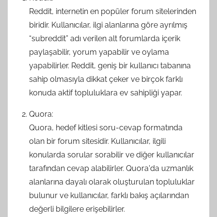
Reddit, internetin en popüler forum sitelerinden
biridir. Kullanıcılar, ilgi alanlarına göre ayrılmış
“subreddit” adı verilen alt forumlarda içerik
paylaşabilir, yorum yapabilir ve oylama
yapabilirler. Reddit, geniş bir kullanıcı tabanına
sahip olmasıyla dikkat çeker ve birçok farklı
konuda aktif topluluklara ev sahipliği yapar.
Quora:
Quora, hedef kitlesi soru-cevap formatında
olan bir forum sitesidir. Kullanıcılar, ilgili
konularda sorular sorabilir ve diğer kullanıcılar
tarafından cevap alabilirler. Quora'da uzmanlık
alanlarına dayalı olarak oluşturulan topluluklar
bulunur ve kullanıcılar, farklı bakış açılarından
değerli bilgilere erişebilirler.