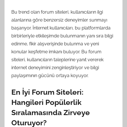
Bu trend olan forum siteleri, kullanıcıların ilgi
alanlarına göre benzersiz deneyimler sunmayı
başarıyor. İnternet kullanıcıları, bu platformlarda
birbirleriyle etkileşimde bulunmanın yanı sıra bilgi
edinme, fikir alışverişinde bulunma ve yeni
konular keşfetme imkanı buluyor. Bu forum
siteleri, kullanıcıların taleplerine yanıt vererek
internet deneyimini zenginleştiriyor ve bilgi
paylaşımının gücünü ortaya koyuyor.
En İyi Forum Siteleri:
Hangileri Popülerlik
Sıralamasında Zirveye
Oturuyor?