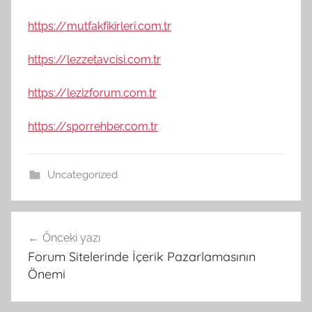
https://mutfakfikirleri.com.tr
https://lezzetavcisi.com.tr
https://lezizforum.com.tr
https://sporrehber.com.tr
Uncategorized
Yazı
Önceki yazı
gezinmesi
Forum Sitelerinde İçerik Pazarlamasının
Önemi