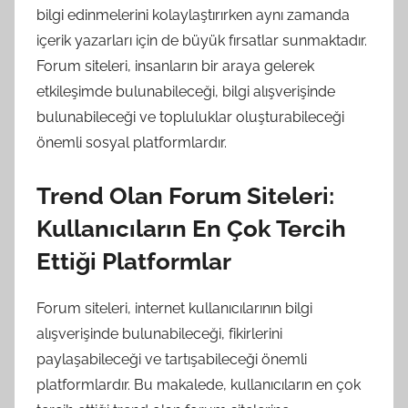
bilgi edinmelerini kolaylaştırırken aynı zamanda
içerik yazarları için de büyük fırsatlar sunmaktadır.
Forum siteleri, insanların bir araya gelerek
etkileşimde bulunabileceği, bilgi alışverişinde
bulunabileceği ve topluluklar oluşturabileceği
önemli sosyal platformlardır.
Trend Olan Forum Siteleri:
Kullanıcıların En Çok Tercih
Ettiği Platformlar
Forum siteleri, internet kullanıcılarının bilgi
alışverişinde bulunabileceği, fikirlerini
paylaşabileceği ve tartışabileceği önemli
platformlardır. Bu makalede, kullanıcıların en çok