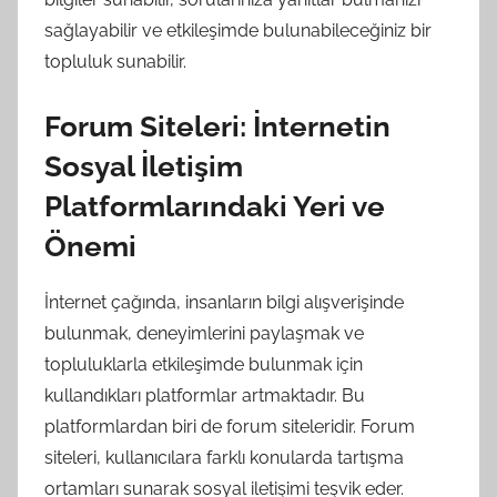
sağlayabilir ve etkileşimde bulunabileceğiniz bir
topluluk sunabilir.
Forum Siteleri: İnternetin
Sosyal İletişim
Platformlarındaki Yeri ve
Önemi
İnternet çağında, insanların bilgi alışverişinde
bulunmak, deneyimlerini paylaşmak ve
topluluklarla etkileşimde bulunmak için
kullandıkları platformlar artmaktadır. Bu
platformlardan biri de forum siteleridir. Forum
siteleri, kullanıcılara farklı konularda tartışma
ortamları sunarak sosyal iletişimi teşvik eder.