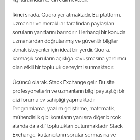
İkinci sırada, Quora yer almaktadır. Bu platform,
uzmanlar ve meraklılar tarafından paylaşılan
soruların yanıtlarını barındırır. Herhangi bir konuda
uzmanlardan doğrulanmış ve güvenilir bilgiler
almak isteyenler için ideal bir yerdir. Quora,
karmaşık soruların açıklığa kavuşmasına yardımcı
olan etkili bir topluluk deneyimi sunmaktadır.
Üçüncü olarak, Stack Exchange gelir. Bu site,
profesyonellerin ve uzmanların bilgi paylaştığı bir
dizi foruma ev sahipliği yapmaktadır.
Programlama, yazılım geliştirme, matematik,
mühendislik gibi konuların yanı sıra diğer birçok
alanda da aktif toplulukları bulunmaktadır. Stack
Exchange, kullanıcıların sorular sormasına ve