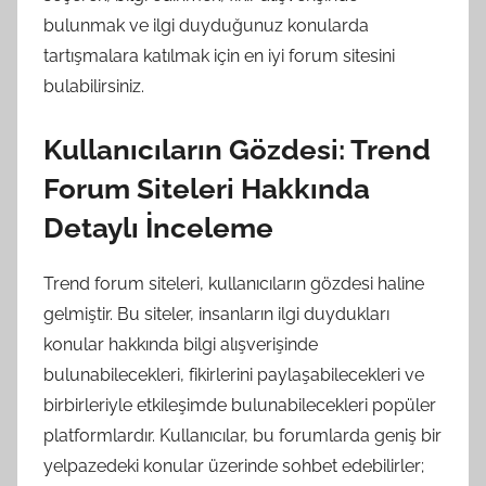
bulunmak ve ilgi duyduğunuz konularda
tartışmalara katılmak için en iyi forum sitesini
bulabilirsiniz.
Kullanıcıların Gözdesi: Trend
Forum Siteleri Hakkında
Detaylı İnceleme
Trend forum siteleri, kullanıcıların gözdesi haline
gelmiştir. Bu siteler, insanların ilgi duydukları
konular hakkında bilgi alışverişinde
bulunabilecekleri, fikirlerini paylaşabilecekleri ve
birbirleriyle etkileşimde bulunabilecekleri popüler
platformlardır. Kullanıcılar, bu forumlarda geniş bir
yelpazedeki konular üzerinde sohbet edebilirler;