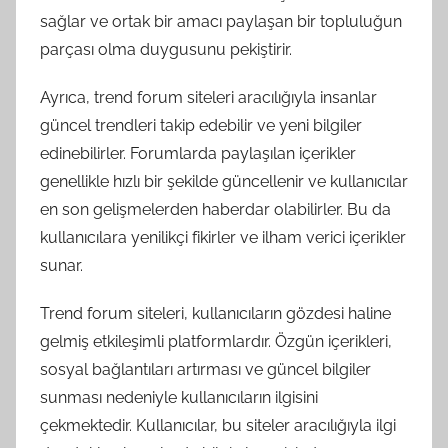
sağlar ve ortak bir amacı paylaşan bir topluluğun
parçası olma duygusunu pekiştirir.
Ayrıca, trend forum siteleri aracılığıyla insanlar
güncel trendleri takip edebilir ve yeni bilgiler
edinebilirler. Forumlarda paylaşılan içerikler
genellikle hızlı bir şekilde güncellenir ve kullanıcılar
en son gelişmelerden haberdar olabilirler. Bu da
kullanıcılara yenilikçi fikirler ve ilham verici içerikler
sunar.
Trend forum siteleri, kullanıcıların gözdesi haline
gelmiş etkileşimli platformlardır. Özgün içerikleri,
sosyal bağlantıları artırması ve güncel bilgiler
sunması nedeniyle kullanıcıların ilgisini
çekmektedir. Kullanıcılar, bu siteler aracılığıyla ilgi