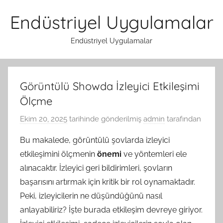
İçeriğe
Endüstriyel Uygulamalar
atla
Endüstriyel Uygulamalar
Görüntülü Showda İzleyici Etkileşimi
Ölçme
Ekim 20, 2025
tarihinde gönderilmiş
admin
tarafından
Bu makalede, görüntülü şovlarda izleyici
etkileşimini ölçmenin
önemi
ve yöntemleri ele
alınacaktır. İzleyici geri bildirimleri, şovların
başarısını artırmak için kritik bir rol oynamaktadır.
Peki, izleyicilerin ne düşündüğünü nasıl
anlayabiliriz? İşte burada etkileşim devreye giriyor.