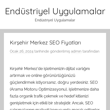
İçeriğe
Endüstriyel Uygulamalar
atla
Endüstriyel Uygulamalar
Kırşehir Merkez SEO Fiyatları
Ocak 26, 2024
tarihinde gönderilmiş
admin
tarafından
Kırşehir Merkez'de işletmenizin dijital varlığını
artırmak ve online görünürlüğünüzü
güçlendirmek istiyorsanız, doğru yerdesiniz. SEO
(Arama Motoru Optimizasyonu), işletmenize daha
fazla organik trafik çekmek ve hedef kitlenizi
genişletmek için etkili bir stratejidir. Ancak, SEO
çalışmalarının maliyeti konusunda merak edilenler