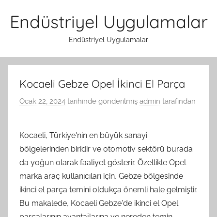
İçeriğe
Endüstriyel Uygulamalar
atla
Endüstriyel Uygulamalar
Kocaeli Gebze Opel İkinci El Parça
Ocak 22, 2024
tarihinde gönderilmiş
admin
tarafından
Kocaeli, Türkiye'nin en büyük sanayi
bölgelerinden biridir ve otomotiv sektörü burada
da yoğun olarak faaliyet gösterir. Özellikle Opel
marka araç kullanıcıları için, Gebze bölgesinde
ikinci el parça temini oldukça önemli hale gelmiştir.
Bu makalede, Kocaeli Gebze'de ikinci el Opel
parçalarının avantajlarına ve nereden temin