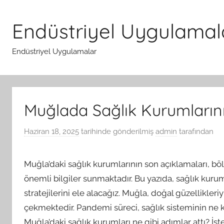
İçeriğe
atla
Endüstriyel Uygulamal
Endüstriyel Uygulamalar
Muğlada Sağlık Kurumlarını
Haziran 18, 2025
tarihinde gönderilmiş
admin
tarafından
Muğla’daki sağlık kurumlarının son açıklamaları, böl
önemli bilgiler sunmaktadır. Bu yazıda, sağlık kur
stratejilerini ele alacağız. Muğla, doğal güzellikler
çekmektedir. Pandemi süreci, sağlık sisteminin ne k
Muğla’daki sağlık kurumları ne gibi adımlar attı? İş