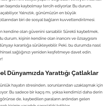
an başında kaybolmayı tercih ediyorlar. Bu durum,
ar açabiliyor. Yalnızlık, günümüzün en büyük
ollarından biri de sosyal bağların kuvvetlendirilmesi.
in kendine olan güvenini sarsabilir. Sürekli kaybetmek,
. Bu durum, kişinin kendine olan inancını ve özsaygısını
 dünyayı karanlığa sürükleyebilir. Peki, bu durumda nasıl
zihinsel sağlığınızı yeniden keşfetmeye davet edin.
r!
sel Dünyamızda Yarattığı Çatlaklar
 Günlük hayatın stresinden, sorunlarından uzaklaşmak için
ıkıyor: Bu sadece bir kaçış mı, yoksa kendimizi daha derin
ibi görünse de, kaybedilen paraların ardından gelen
ok kişinin yaşadığı çaresizliği tetikler.