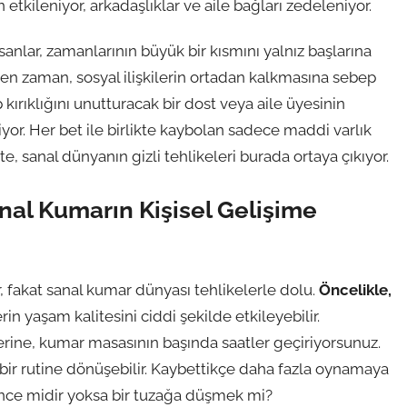
 etkileniyor, arkadaşlıklar ve aile bağları zedeleniyor.
anlar, zamanlarının büyük bir kısmını yalnız başlarına
len zaman, sosyal ilişkilerin ortadan kalkmasına sebep
kırıklığını unutturacak bir dost veya aile üyesinin
yor. Her bet ile birlikte kaybolan sadece maddi varlık
e, sanal dünyanın gizli tehlikeleri burada ortaya çıkıyor.
al Kumarın Kişisel Gelişime
ir, fakat sanal kumar dünyası tehlikelerle dolu.
Öncelikle,
erin yaşam kalitesini ciddi şekilde etkileyebilir.
rine, kumar masasının başında saatler geçiriyorsunuz.
ir rutine dönüşebilir. Kaybettikçe daha fazla oynamaya
lence midir yoksa bir tuzağa düşmek mi?