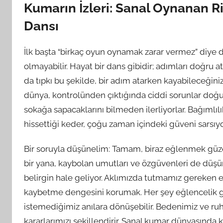
Kumarın İzleri: Sanal Oynanan R
Dansı
İlk başta “birkaç oyun oynamak zarar vermez” diye
olmayabilir. Hayat bir dans gibidir; adımları doğru 
da tıpkı bu şekilde, bir adım atarken kayabileceğin
dünya, kontrolünden çıktığında ciddi sorunlar doğurabi
sokağa sapacaklarını bilmeden ilerliyorlar. Bağımlı
hissettiği keder, çoğu zaman içindeki güveni sarsıyo
Bir soruyla düşünelim: Tamam, biraz eğlenmek güz
bir yana, kaybolan umutları ve özgüvenleri de düş
belirgin hale geliyor. Aklımızda tutmamız gereken 
kaybetme dengesini korumak. Her şey eğlencelik gib
istemediğimiz anılara dönüşebilir. Bedenimiz ve r
kararlarımızı şekillendirir. Sanal kumar dünyasınd