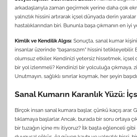
arkadaşlarıyla zaman geçirmek yerine daha çok ekr
yalnızlık hissini artırarak içsel dünyada derin yaral
hastalıklarından biri. Bununla başa çıkmanın en iyi y
Kimlik ve Kendilik Algısı
: Sonuçta, sanal kumar kişin
insanlar üzerinde “başarısızım” hissini tetikleyebilir
olumsuz etkiler. Kendinizi yetersiz hissetmek, içsel
bir yol izlenmeli? Kendinizi bir yolculuğa çıkmaya, 
Unutmayın, sağlıklı sınırlar koymak, her şeyin başıdı
Sanal Kumarın Karanlık Yüzü: İç
Birçok insan sanal kumara başlar, çünkü kaçış arar.
tıklamaya başlarlar. Ancak, burada bir soru ortaya ç
bir tuzağın içine mı itiyoruz? İlk başta eğlenceli g
duygusal çöküş, öz güven kaybı ve yalnızlık hissi, birç