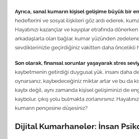
Ayrıca, sanal kumarın kişisel gelişime büyük bir e
hedeflerini ve sosyal ilişkileri göz ardı ederek, kum
Hayatınızı kazançlar ve kayıplar etrafında dönerken 
arkadaşlarla olan bağlar, kumar yüzünden zedelenebi
sevdiklerinizle geçirdiğiniz vakitten daha öncelikli h
Son olarak, finansal sorunlar yaşayarak stres seviy
kaybetmenin getirdiği duygusal yük, insanı daha deri
oynarsanız, kaybedeceğiniz miktar artar ve bu da kiş
kaybı değil, aynı zamanda kişisel gelişiminizi de en
kaybolur, çıkış yolu bulmakta zorlanırsınız. Hayatı
kumarın pençesine düşesiniz?
Dijital Kumarhaneler: İnsan Psiko