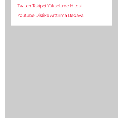
Twitch Takipçi Yükseltme Hilesi
Youtube Dislike Arttırma Bedava