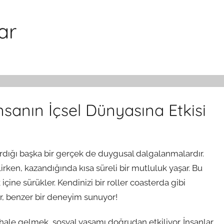
ar
sanın İçsel Dünyasına Etkisi
ardığı başka bir gerçek de duygusal dalgalanmalardır.
ilirken, kazandığında kısa süreli bir mutluluk yaşar. Bu
k içine sürükler. Kendinizi bir roller coasterda gibi
, benzer bir deneyim sunuyor!
hale gelmek, sosyal yaşamı doğrudan etkiliyor. İnsanlar,