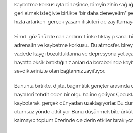
kaybetme korkusuyla birleşince, bireyin zihin sağlığı
geri almak isteğiyle birlikte “bir daha deneyelim” ş
hızla artarken, gerçek yaşam ilişkileri de zayıflamaya
Şimdi gözünüzde canlandırın: Linke tıklayıp sana
adrenalin ve kaybetme korkusu… Bu atmosfer, bireyle
vadede kaygı bozukluklarına ve depresyona yol açab
hayatta eksik bıraktığınız anları da beraberinde kayb
sevdiklerinizle olan bağlarınız zayıflıyor.
Bununla birlikte, dijital bağımlılık gençler arasında d
hayalleri tehdit eden bir olgu haline geliyor. Çocuk
kaybolarak, gerçek dünyadan uzaklaşıyorlar. Bu dur
olumsuz yönde etkiliyor. Bunu düşünmek bile ürkütücü
kalmayıp toplum üzerinde de derin etkiler bırakıyor