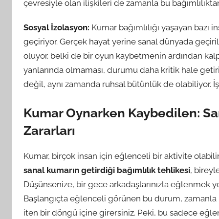
çevresiyle olan ilişkileri de zamanla bu bağımlılıktan
Sosyal İzolasyon:
Kumar bağımlılığı yaşayan bazı ins
geçiriyor. Gerçek hayat yerine sanal dünyada geçiri
oluyor. belki de bir oyun kaybetmenin ardından kalp 
yanlarında olmaması, durumu daha kritik hale getiri
değil, aynı zamanda ruhsal bütünlük de olabiliyor. İşt
Kumar Oynarken Kaybedilen: San
Zararları
Kumar, birçok insan için eğlenceli bir aktivite olabil
sanal kumarın getirdiği bağımlılık tehlikesi
, bireyl
Düşünsenize, bir gece arkadaşlarınızla eğlenmek ye
Başlangıçta eğlenceli görünen bu durum, zamanla b
iten bir döngü içine girersiniz. Peki, bu sadece eğ