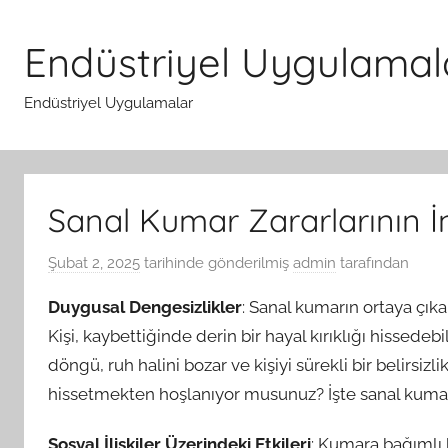
İçeriğe
atla
Endüstriyel Uygulamal
Endüstriyel Uygulamalar
Sanal Kumar Zararlarının İn
Şubat 2, 2025
tarihinde gönderilmiş
admin
tarafından
Duygusal Dengesizlikler
: Sanal kumarın ortaya çık
Kişi, kaybettiğinde derin bir hayal kırıklığı hissedeb
döngü, ruh halini bozar ve kişiyi sürekli bir belirsizli
hissetmekten hoşlanıyor musunuz? İşte sanal kumar
Sosyal İlişkiler Üzerindeki Etkileri
: Kumara bağımlı 