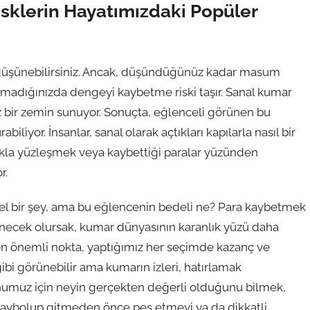
isklerin Hayatımızdaki Popüler
 düşünebilirsiniz. Ancak, düşündüğünüz kadar masum
atmadığınızda dengeyi kaybetme riski taşır. Sanal kumar
iz bir zemin sunuyor. Sonuçta, eğlenceli görünen bu
liyor. İnsanlar, sanal olarak açtıkları kapılarla nasıl bir
lıkla yüzleşmek veya kaybettiği paralar yüzünden
r.
el bir şey, ama bu eğlencenin bedeli ne? Para kaybetmek
ünecek olursak, kumar dünyasının karanlık yüzü daha
en önemli nokta, yaptığımız her seçimde kazanç ve
i görünebilir ama kumarın izleri, hatırlamak
uhumuz için neyin gerçekten değerli olduğunu bilmek,
a kaybolup gitmeden önce pes etmeyi ya da dikkatli