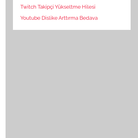
Twitch Takipçi Yükseltme Hilesi
Youtube Dislike Arttırma Bedava