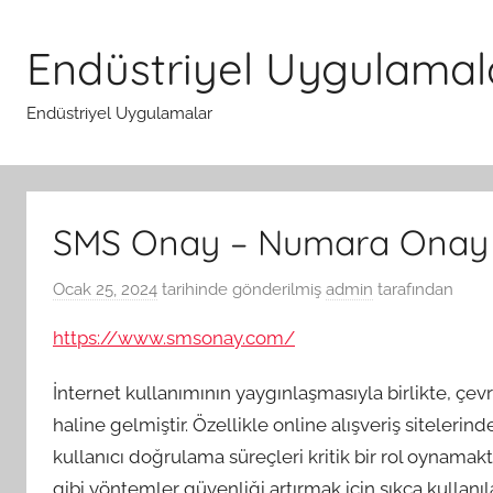
İçeriğe
atla
Endüstriyel Uygulamal
Endüstriyel Uygulamalar
SMS Onay – Numara Onay 
Ocak 25, 2024
tarihinde gönderilmiş
admin
tarafından
https://www.smsonay.com/
İnternet kullanımının yaygınlaşmasıyla birlikte, çe
haline gelmiştir. Özellikle online alışveriş siteleri
kullanıcı doğrulama süreçleri kritik bir rol oynama
gibi yöntemler güvenliği artırmak için sıkça kullanıla